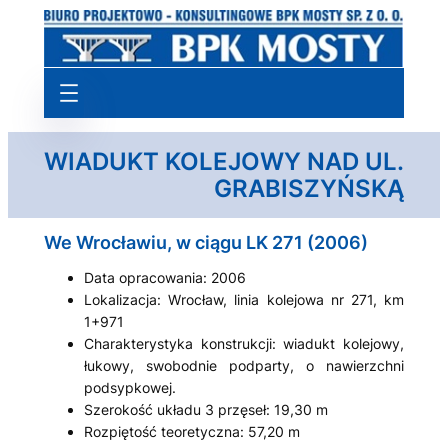
Przejdź
do
treści
WIADUKT KOLEJOWY NAD UL.
GRABISZYŃSKĄ
We Wrocławiu, w ciągu LK 271 (2006)
Data opracowania: 2006
Lokalizacja: Wrocław, linia kolejowa nr 271, km
1+971
Charakterystyka konstrukcji: wiadukt kolejowy,
łukowy, swobodnie podparty, o nawierzchni
podsypkowej.
Szerokość układu 3 przęseł: 19,30 m
Rozpiętość teoretyczna: 57,20 m