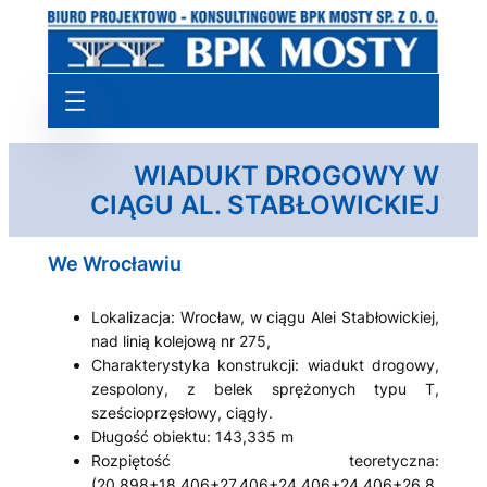
Przejdź
do
treści
WIADUKT DROGOWY W
CIĄGU AL. STABŁOWICKIEJ
We Wrocławiu
Lokalizacja: Wrocław, w ciągu Alei Stabłowickiej,
nad linią kolejową nr 275,
Charakterystyka konstrukcji: wiadukt drogowy,
zespolony, z belek sprężonych typu T,
sześcioprzęsłowy, ciągły.
Długość obiektu: 143,335 m
Rozpiętość teoretyczna:
(20,898+18,406+27,406+24,406+24,406+26,8